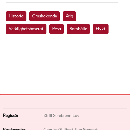
Historia
Omskakande
Krig
Verklighetsbaserat
Resa
Samhälle
Flykt
Regissör
Kirill Serebrennikov