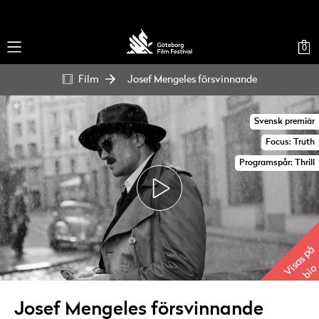
0
Film
Josef Mengeles försvinnande
Svensk premiär
Focus: Truth
Programspår: Thrill
Visas på
bio
Josef Mengeles försvinnande