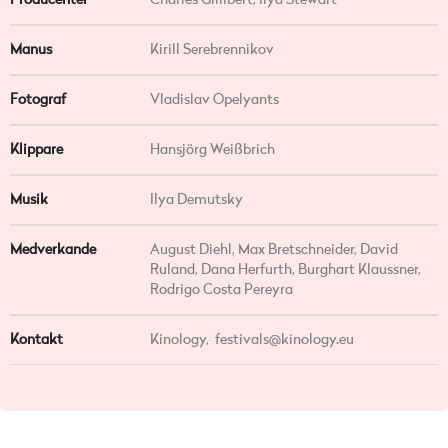
Producenter
Charles Gillibert, Ilya Stewart
Manus
Kirill Serebrennikov
Fotograf
Vladislav Opelyants
Klippare
Hansjörg Weißbrich
Musik
Ilya Demutsky
Medverkande
August Diehl, Max Bretschneider, David
Ruland, Dana Herfurth, Burghart Klaussner,
Rodrigo Costa Pereyra
Kontakt
Kinology,
festivals@kinology.eu