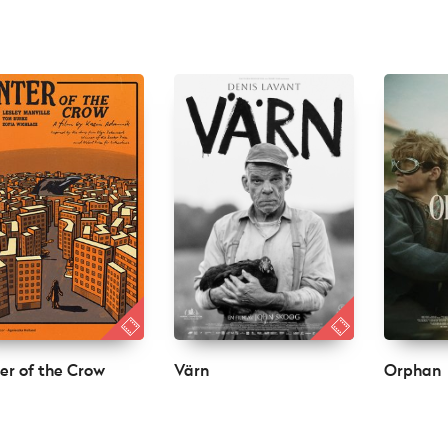
er of the Crow
Värn
Orphan