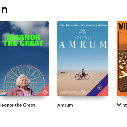
en
leanor the Great
Amrum
Wint