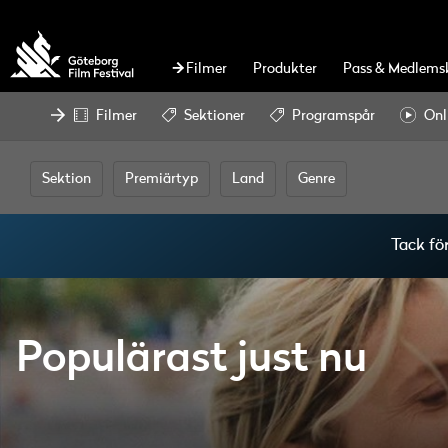
Filmer
Produkter
Pass & Medlems
Filmer
Sektioner
Programspår
Onl
Sektion
Premiärtyp
Land
Genre
Tack fö
Populärast just nu