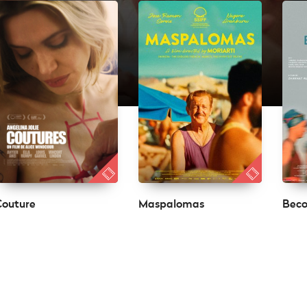
Couture
Maspalomas
Bec