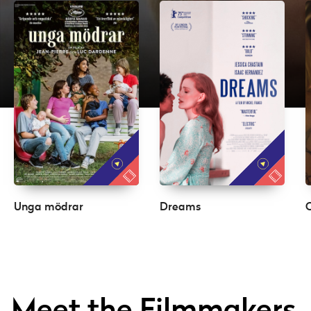
Unga mödrar
Dreams
Meet the Filmmakers