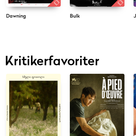
Dawning
Bulk
Kritikerfavoriter