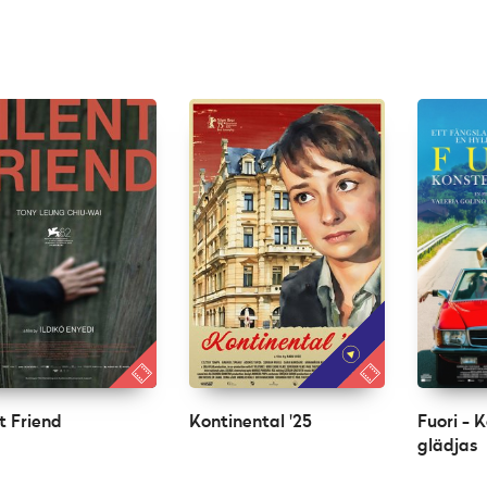
t Friend
Kontinental '25
Fuori - 
glädjas