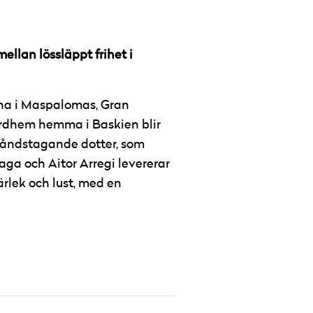
ellan lössläppt frihet i
rna i Maspalomas, Gran
vårdhem hemma i Baskien blir
ståndstagande dotter, som
naga och Aitor Arregi levererar
rlek och lust, med en