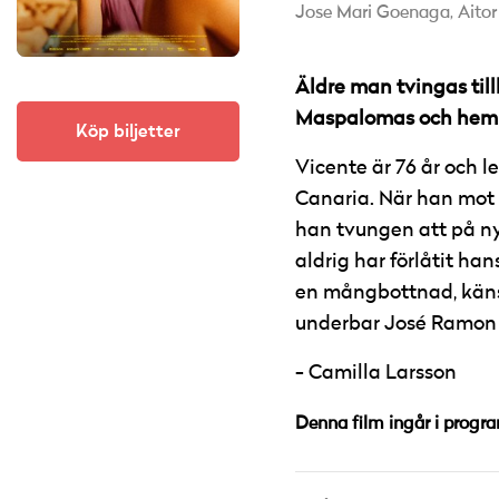
Jose Mari Goenaga,
Aitor
Äldre man tvingas till
Maspalomas och hemli
Köp biljetter
Vicente är 76 år och 
Canaria. När han mot s
han tvungen att på ny
aldrig har förlåtit ha
en mångbottnad, känsl
underbar José Ramon S
Camilla Larsson
Denna film ingår i progr