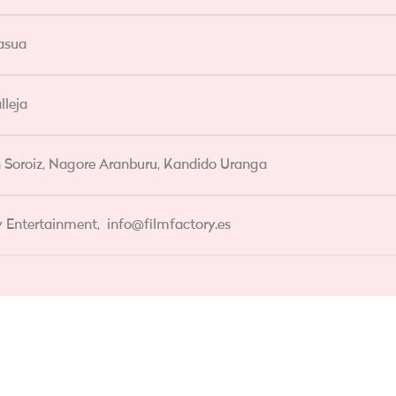
asua
lleja
Soroiz, Nagore Aranburu, Kandido Uranga
y Entertainment,
info@filmfactory.es