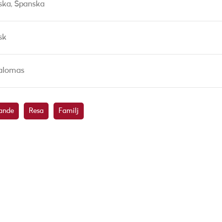
ska,
Spanska
sk
alomas
ande
Resa
Familj