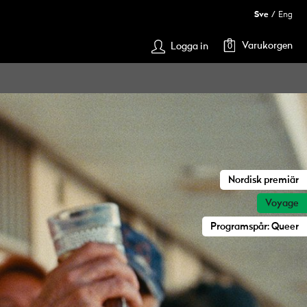
Sve
Eng
Varukorgen
Logga in
0
Nordisk premiär
Voyage
Programspår: Queer