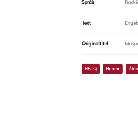
Språk
Baski
Text
Engel
Originaltitel
Masp
HBTQ
Humor
Åldr