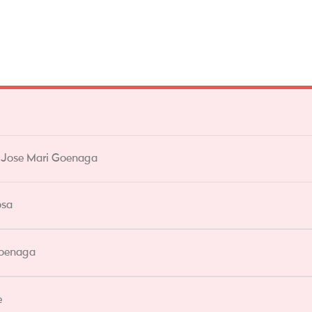
,
Jose Mari Goenaga
osa
Goenaga
e