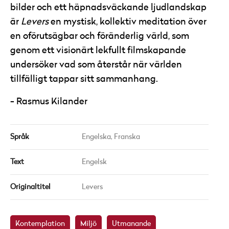
bilder och ett häpnadsväckande ljudlandskap
är
Levers
en mystisk, kollektiv meditation över
en oförutsägbar och föränderlig värld, som
genom ett visionärt lekfullt filmskapande
undersöker vad som återstår när världen
tillfälligt tappar sitt sammanhang.
Rasmus Kilander
Språk
Engelska,
Franska
Text
Engelsk
Originaltitel
Levers
Kontemplation
Miljö
Utmanande