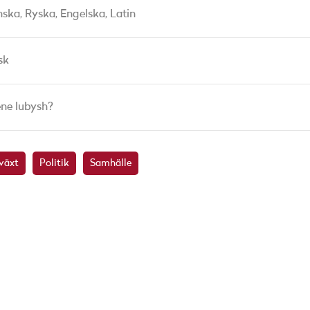
nska,
Ryska,
Engelska,
Latin
sk
ne lubysh?
växt
Politik
Samhälle