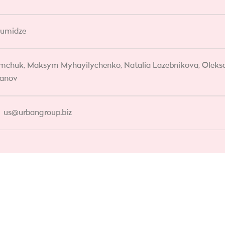
umidze
chuk, Maksym Myhayilychenko, Natalia Lazebnikova, Oleksan
banov
us@urbangroup.biz