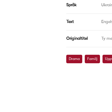
Språk
Ukrai
Text
Engel
Originaltitel
Ty me
Drama
Familj
Upp