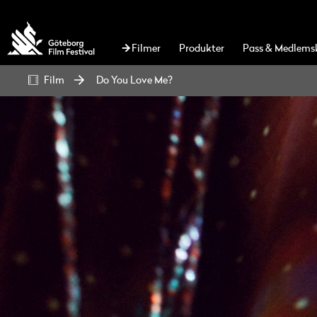
Filmer
Produkter
Pass & Medlems
Film
Do You Love Me?