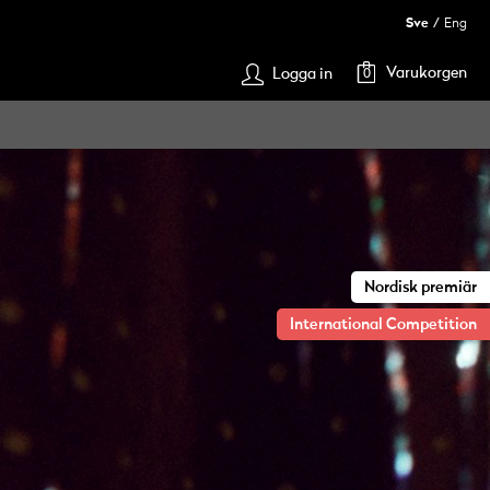
Sve
Eng
Varukorgen
Logga in
0
Nordisk premiär
International Competition