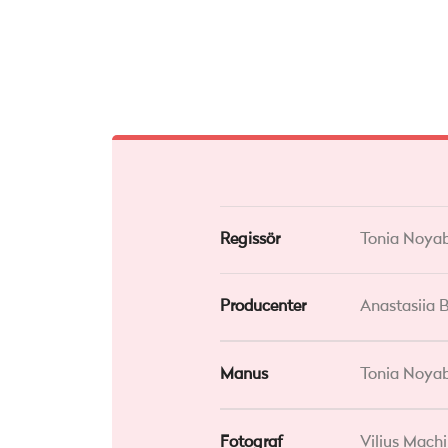
Regissör
Tonia Noya
Producenter
Anastasiia 
Manus
Tonia Noya
Fotograf
Vilius Machi