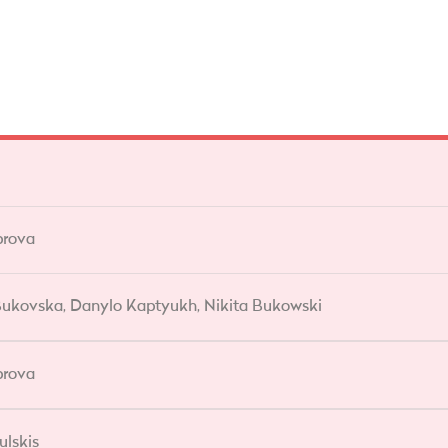
brova
Bukovska, Danylo Kaptyukh, Nikita Bukowski
brova
ulskis