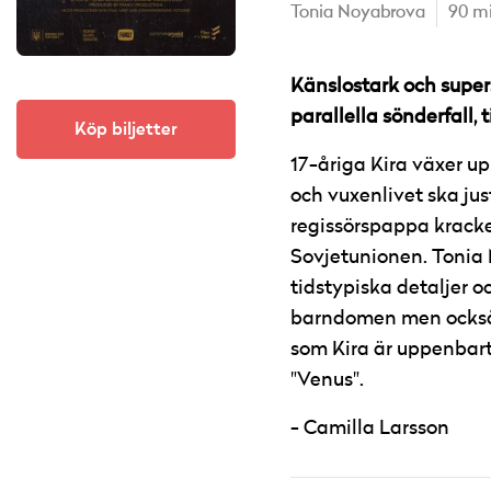
Tonia Noyabrova
90 m
Känslostark och super
parallella sönderfall,
Köp biljetter
17-åriga Kira växer up
och vuxenlivet ska ju
regissörspappa krack
Sovjetunionen. Tonia N
tidstypiska detaljer 
barndomen men också a
som Kira är uppenbar
"Venus".
Camilla Larsson