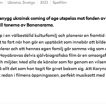
in
Ukraina,
Sverige
2023
Spelfilm
snygg ukrainsk coming of age utspelas mot fonden av 
 till tonerna av Bananarama.
p i en välbeställd kulturfamilj och planerar en framti
st ta fart när hon gör en upptäckt som innebär att bil
elerar och att hennes egen familj går samma väg som 
oyabrovas delvis självbiografiska film är en omsorgsful
och miljöer. Med alla de känslor som far genom en vils
llt det som hon tagit för givet bakom sig. Att Karyna
t redan i filmens öppningsscen, perfekt musiksatt me