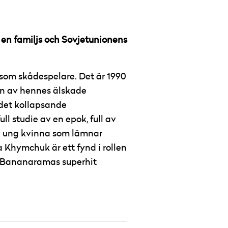
en familjs och Sovjetunionens
d som skådespelare. Det är 1990
den av hennes älskade
det kollapsande
l studie av en epok, full av
en ung kvinna som lämnar
 Khymchuk är ett fynd i rollen
d Bananaramas superhit