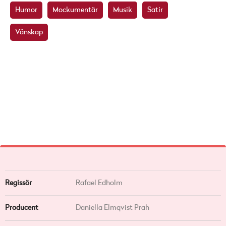
Humor
Mockumentär
Musik
Satir
Vänskap
Regissör
Rafael Edholm
Producent
Daniella Elmqvist Prah