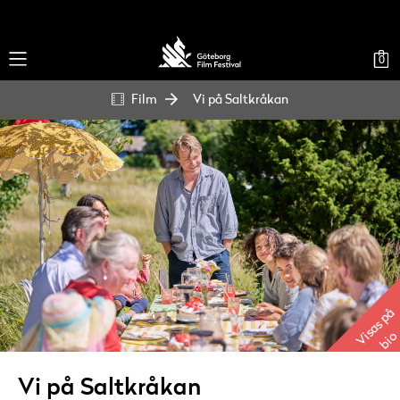
0
Film
Vi på Saltkråkan
Visas på
bio
Vi på Saltkråkan