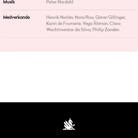
Musik
Peter Nordahl
Medverkande
Henrik Norlén, Nora Rios, Göran Gillinger,
Karin de Frumerie, Vega Åhman, Clara
Wachtmeister da Silva, Philip Zandén