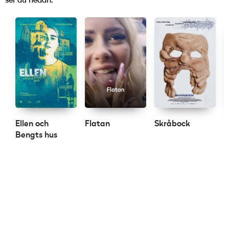
ser du nedan.
Ellen och
Flatan
Skråbock
S
Bengts hus