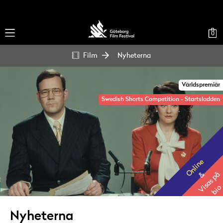
0
Film
Nyheterna
Världspremiär
Swedish Shorts Competition - Startsladden
Online
Visas på
&
bio
Nyheterna