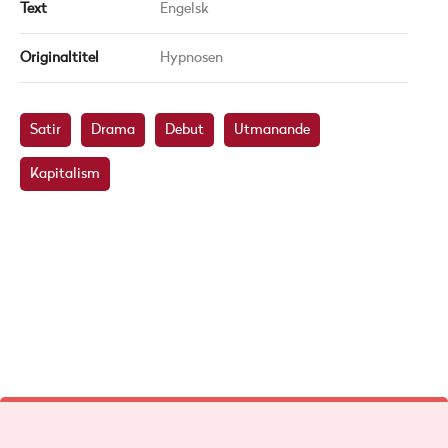
Text
Engelsk
Originaltitel
Hypnosen
Satir
Drama
Debut
Utmanande
Kapitalism