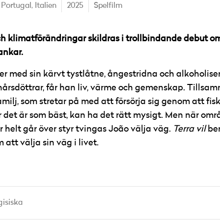
Portugal,
Italien
2025
Spelfilm
h klimatförändringar skildras i trollbindande debut om
ankar.
ever med sin kärvt tystlåtne, ångestridna och alkoholi
årsdöttrar, får han liv, värme och gemenskap. Tillsam
milj, som stretar på med att försörja sig genom att fis
 det är som bäst, kan ha det rätt mysigt. Men när omr
elt går över styr tvingas João välja väg.
Terra vil
ber
tt välja sin väg i livet.
gisiska