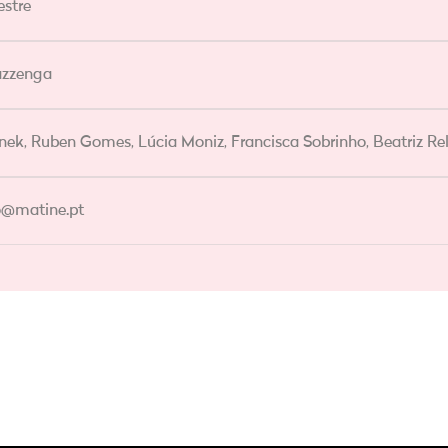
estre
azzenga
nek, Ruben Gomes, Lúcia Moniz, Francisca Sobrinho, Beatriz Re
o@matine.pt