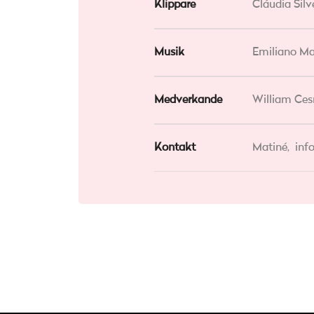
Klippare
Cláudia Silv
Musik
Emiliano M
Medverkande
William Ces
Kontakt
Matiné,
inf