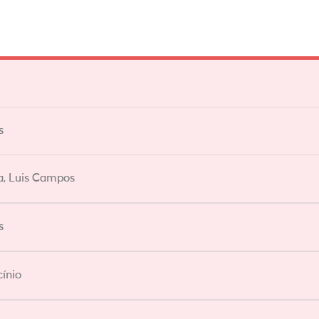
s
a, Luis Campos
s
cínio