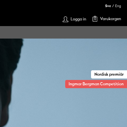
Sve
Eng
Varukorgen
Logga in
0
Nordisk premiär
Ingmar Bergman Competition