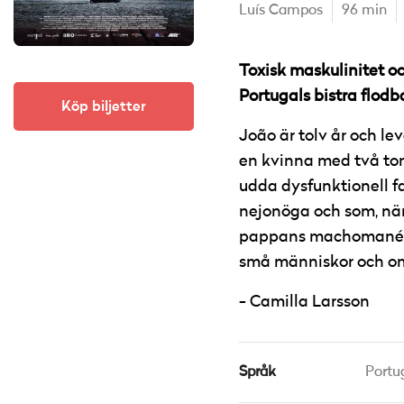
Luís Campos
96 min
Toxisk maskulinitet oc
Portugals bistra flodb
Köp biljetter
João är tolv år och l
en kvinna med två ton
udda dysfunktionell fa
nejonöga och som, när
pappans machomanér h
små människor och om a
Camilla Larsson
Språk
Portu