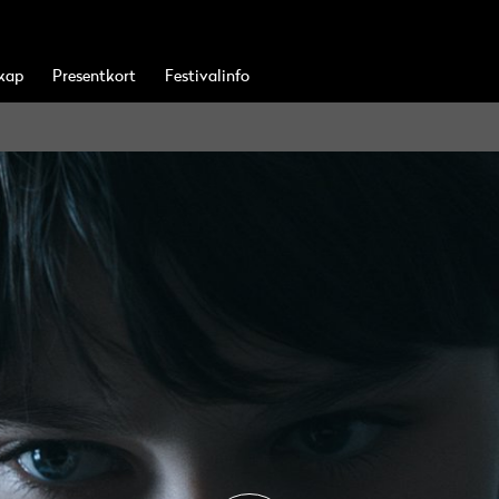
kap
Presentkort
Festivalinfo