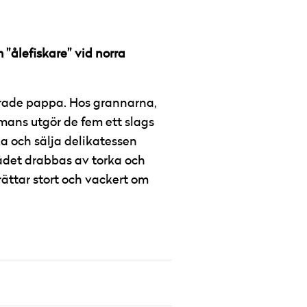
 ”ålefiskare” vid norra
serade pappa. Hos grannarna,
mans utgör de fem ett slags
ka och sälja delikatessen
ådet drabbas av torka och
ättar stort och vackert om