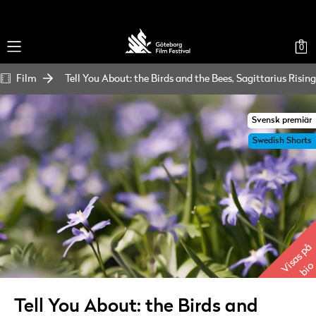
0
Film
Tell You About: the Birds and the Bees, Sagittarius Rising
Svensk premiär
Swedish Shorts
Visas på
bio
Tell You About: the Birds and