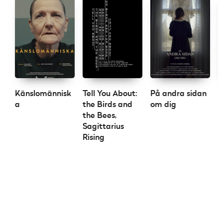
Känslomännisk
Tell You About:
På andra sidan
M
a
the Birds and
om dig
the Bees,
Sagittarius
Rising