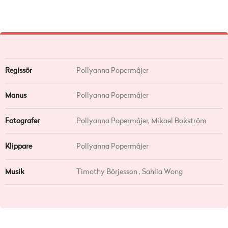
Regissör
Pollyanna Popermâjer
Manus
Pollyanna Popermâjer
Fotografer
Pollyanna Popermâjer, Mikael Bokström
Klippare
Pollyanna Popermâjer
Musik
Timothy Börjesson , Sahlia Wong