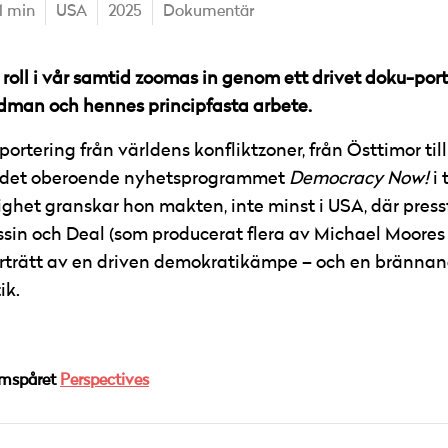
1 min
USA
2025
Dokumentär
a roll i vår samtid zoomas in genom ett drivet doku-po
dman och hennes principfasta arbete.
portering från världens konfliktzoner, från Östtimor ti
 det oberoende nyhetsprogrammet
Democracy Now!
i 
ghet granskar hon makten, inte minst i USA, där pressf
in och Deal (som producerat flera av Michael Moores fil
rträtt av en driven demokratikämpe – och en brännand
ik.
amspåret
Perspectives