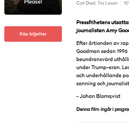
Carl Deal,
Tia Lessin
10
Pressfrihetens utsatt
journalisten Amy Goo
Köp biljetter
Efter årtionden av rap
Goodman sedan 1996
beundransvärd uthålli
under Trump-eran. Less
och underhållande po
sanning och journalist
Johan Blomqvist
Denna film ingår i progr