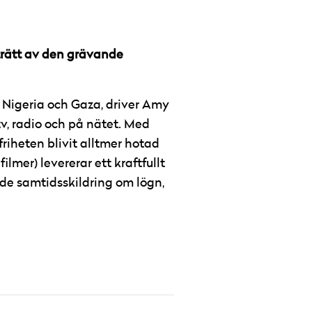
rträtt av den grävande
ll Nigeria och Gaza, driver Amy
tv, radio och på nätet. Med
riheten blivit alltmer hotad
mer) levererar ett kraftfullt
e samtidsskildring om lögn,