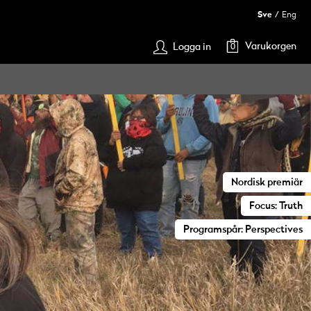
Sve
Eng
Varukorgen
Logga in
0
Nordisk premiär
Focus: Truth
Programspår: Perspectives