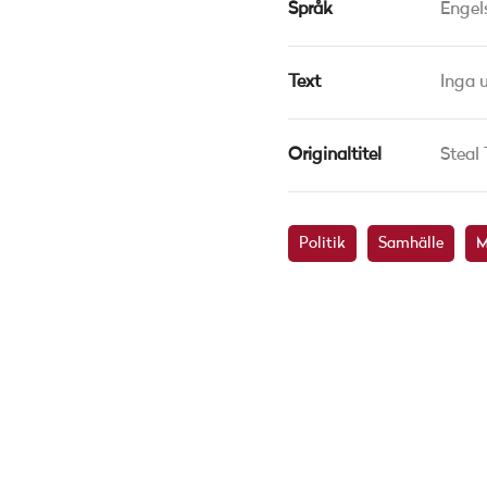
Språk
Engel
Text
Inga 
Originaltitel
Steal 
Politik
Samhälle
M