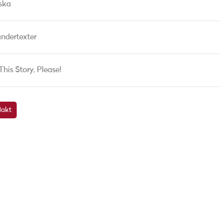
ska
undertexter
This Story, Please!
akt