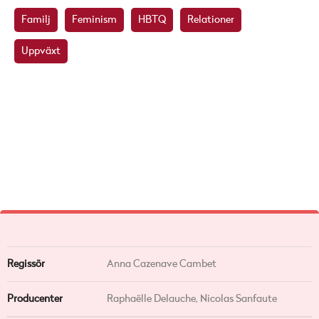
Familj
Feminism
HBTQ
Relationer
Uppväxt
Regissör
Anna Cazenave Cambet
Producenter
Raphaëlle Delauche, Nicolas Sanfaute