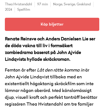
Thea Hvistendahl
97 min
Norge,
Sverige,
Grekland
2024
Spelfilm
Köp biljetter
Renate Reinsve och Anders Danielsen Lie ser
de döda vakna till liv i formsäkert
zombiedrama baserat på John Ajvide
Lindqvists hyllade skräckroman.
Femton år efter
Låt den rätte komma in
är
John Ajvide Lindqvist tillbaka med en
existentiellt högoktanig skräckfilm som inte
lämnar någon oberörd. Med känslomässigt
djup, visuell kraft och perfekt tonträff berättar
regissören Thea Hvistendahl om tre familjer