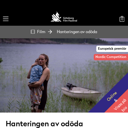
0
Film
Hanteringen av odöda
Europeisk premiär
Nordic Competition
Online
Visas på
&
bio
Hanteringen av odöda