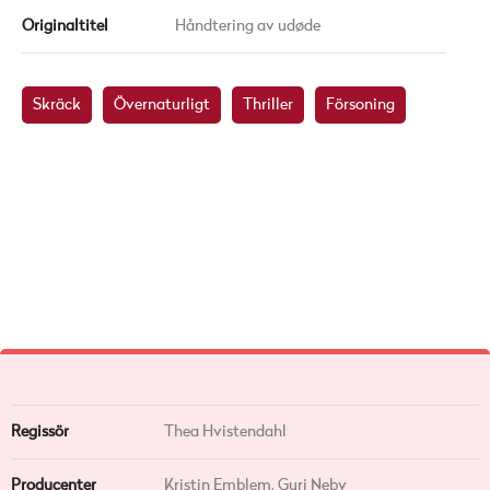
Originaltitel
Håndtering av udøde
Skräck
Övernaturligt
Thriller
Försoning
Regissör
Thea Hvistendahl
Producenter
Kristin Emblem, Guri Neby