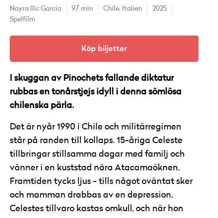
Nayra Ilic García
97 min
Chile,
Italien
2025
Spelfilm
Köp biljetter
I skuggan av Pinochets fallande diktatur
rubbas en tonårstjejs idyll i denna sömlösa
chilenska pärla.
Det är nyår 1990 i Chile och militärregimen
står på randen till kollaps. 15-åriga Celeste
tillbringar stillsamma dagar med familj och
vänner i en kuststad nära Atacamaöknen.
Framtiden tycks ljus - tills något oväntat sker
och mamman drabbas av en depression.
Celestes tillvaro kastas omkull, och när hon