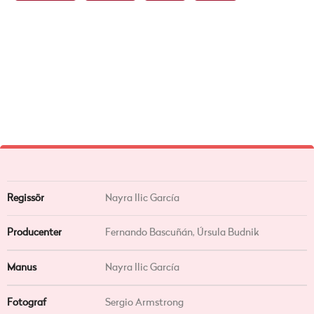
Regissör
Nayra Ilic García
Producenter
Fernando Bascuñán, Úrsula Budnik
Manus
Nayra Ilic García
Fotograf
Sergio Armstrong