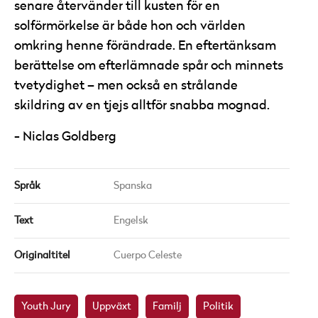
senare återvänder till kusten för en
solförmörkelse är både hon och världen
omkring henne förändrade. En eftertänksam
berättelse om efterlämnade spår och minnets
tvetydighet – men också en strålande
skildring av en tjejs alltför snabba mognad.
Niclas Goldberg
Språk
Spanska
Text
Engelsk
Originaltitel
Cuerpo Celeste
Youth Jury
Uppväxt
Familj
Politik