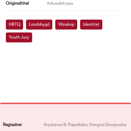
Originaltitel
Arkoudotrypa
HBTQ
Landsbygd
Vänskap
Identitet
Youth Jury
Regissörer
Krysianna B. Papadakis,
Stergios Dinopoulos