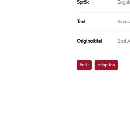
Språk
Engel
Text
Svens
Originaltitel
Bad A
Satir
Adaption