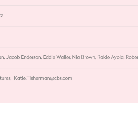
tz
an, Jacob Enderson, Eddie Waller, Nia Brown, Rakie Ayola, Robe
tures,
Katie.Tisherman@cbs.com