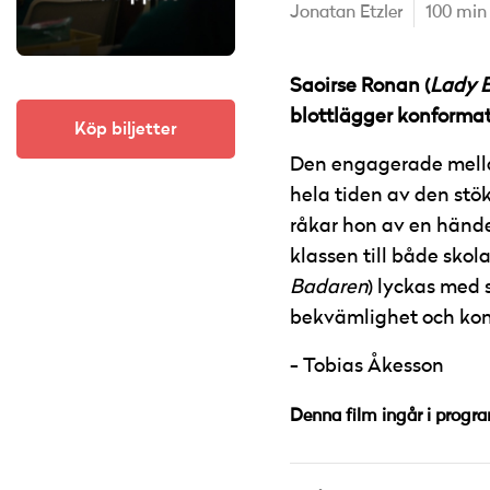
Jonatan Etzler
100 min
Saoirse Ronan (
Lady B
blottlägger konformati
Köp biljetter
Den engagerade mellan
hela tiden av den st
råkar hon av en händel
klassen till både skol
Badaren
) lyckas med 
bekvämlighet och kons
Tobias Åkesson
Denna film ingår i progr