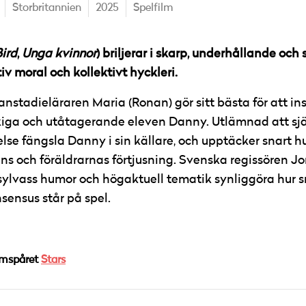
Storbritannien
2025
Spelfilm
ird
,
Unga kvinnor
) briljerar i skarp, underhållande och
v moral och kollektivt hyckleri.
stadieläraren Maria (Ronan) gör sitt bästa för att ins
ökiga och utåtagerande eleven Danny. Utlämnad att sj
se fängsla Danny i sin källare, och upptäcker snart hu
ans och föräldrarnas förtjusning. Svenska regissören Jo
sylvass humor och högaktuell tematik synliggöra hur s
ensus står på spel.
amspåret
Stars