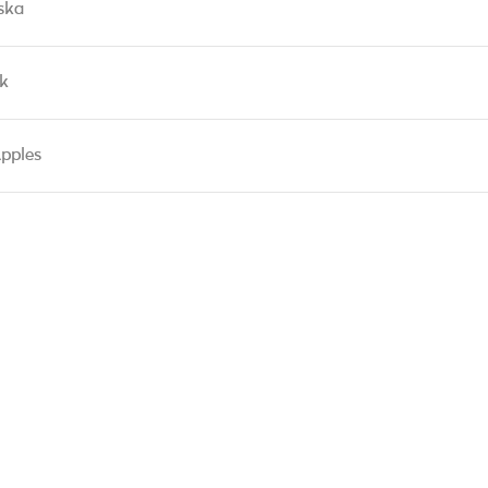
ska
k
pples