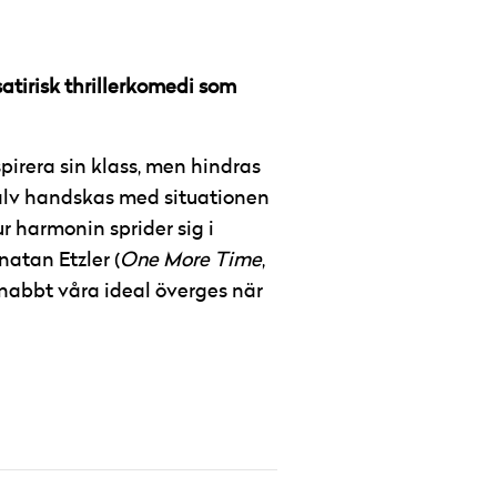
 satirisk thrillerkomedi som
pirera sin klass, men hindras
älv handskas med situationen
r harmonin sprider sig i
natan Etzler (
One More Time
,
nabbt våra ideal överges när