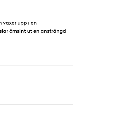
m växer upp i en
slar ömsint ut en ansträngd