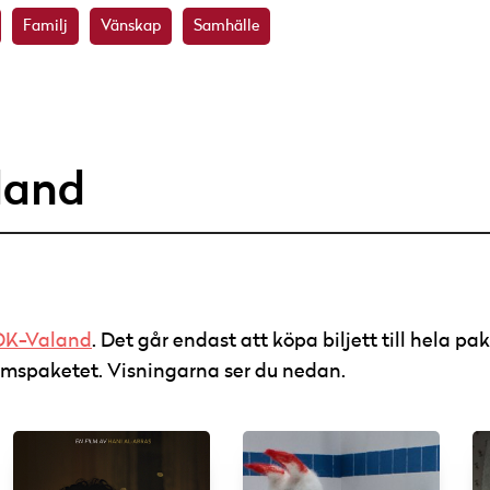
Familj
Vänskap
Samhälle
land
DK-Valand
. Det går endast att köpa biljett till hela pa
tfilmspaketet. Visningarna ser du nedan.