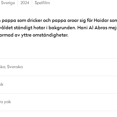
Sverige
2024
Spelfilm
in pappa som dricker och pappa oroar sig för Haidar so
våldet ständigt hotar i bakgrunden. Hani Al Abras mej
formad av yttre omständigheter.
ska,
Svenska
sk
a yak