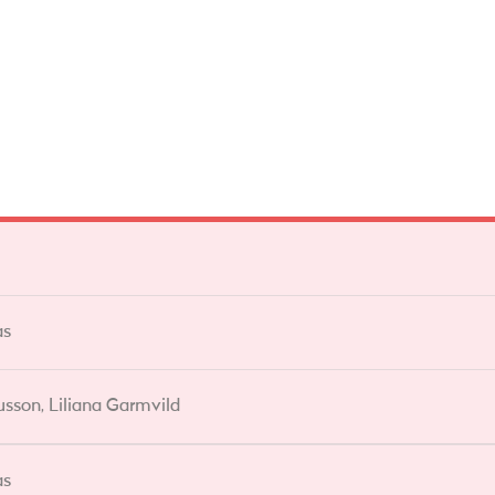
as
son, Liliana Garmvild
as