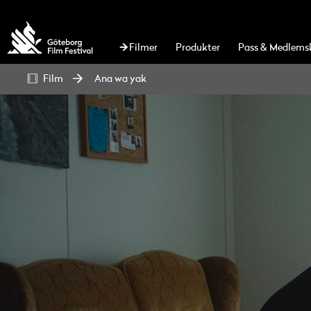
Filmer
Produkter
Pass & Medlems
Film
Ana wa yak