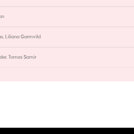
on
s, Liliana Garmvild
der, Tomas Samir