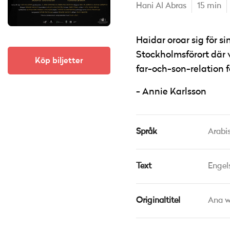
Hani Al Abras
15 min
Haidar oroar sig för s
Stockholmsförort där 
Köp biljetter
far-och-son-relation 
Annie Karlsson
Språk
Arabi
Text
Engel
Originaltitel
Ana w