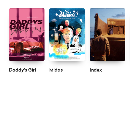
Daddy's Girl
Midas
Index
M
s