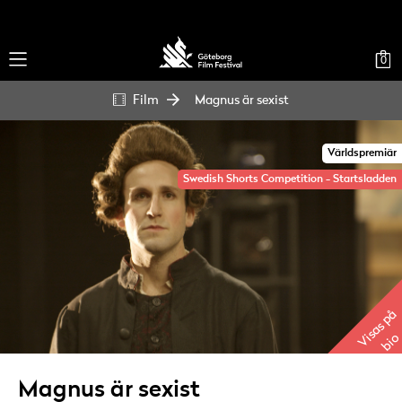
0
Film
Magnus är sexist
Världspremiär
Swedish Shorts Competition - Startsladden
Visas på
bio
Magnus är sexist