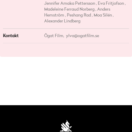
Jennifer Amaka Pettersson , Eva Fritjofson ,
Madeleine Ferraud Norberg , Anders
Hemström , Peshang Rad , Moa Silén ,
Alexander Lindberg
Kontakt
Ögat Film,
ylva@ogatfilm.se