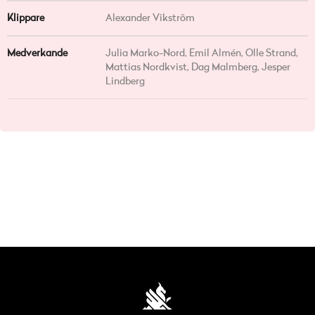
Klippare
Alexander Vikström
Medverkande
Julia Marko-Nord, Emil Almén, Olle Strand,
Mattias Nordkvist, Dag Malmberg, Jesper
Lindberg