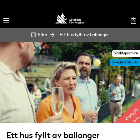
0
Film
Ett hus fyllt av ballonger
Världspremiär
Swedish Shorts
Visas på
bio
Ett hus fyllt av ballonger