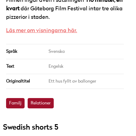
Filmen ingår även i satsningen
Tio minuter, en
kvart
där Göteborg Film Festival intar tre olika
pizzerior i staden.
Läs mer om visningarna här.
Språk
Svenska
Text
Engelsk
Originaltitel
Ett hus fyllt av ballonger
Familj
Relationer
Swedish shorts 5