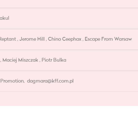
akul
 Reptant , Jerome Hill , Chino Ceephax , Escape From Warsaw
, Maciej Miszczak , Piotr Bulka
 Promotion,
dagmara@kff.com.pl