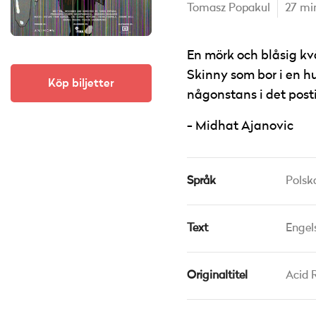
Tomasz Popakul
27 mi
En mörk och blåsig kv
Skinny som bor i en h
Köp biljetter
någonstans i det post
Midhat Ajanovic
Språk
Polsk
Text
Engel
Originaltitel
Acid 