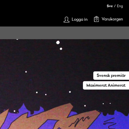
Sve
Eng
Varukorgen
Logga in
0
Svensk premiär
Maximerat Animerat