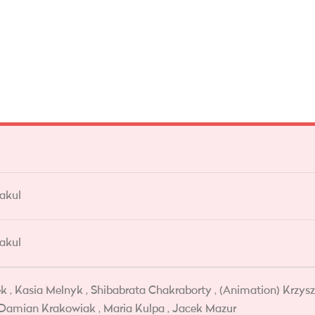
akul
akul
ek , Kasia Melnyk , Shibabrata Chakraborty , (Animation) Krzys
 Damian Krakowiak , Maria Kulpa , Jacek Mazur