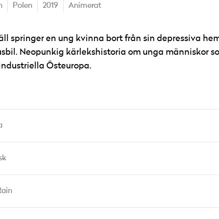
n
Polen
2019
Animerat
äll springer en ung kvinna bort från sin depressiva h
usbil. Neopunkig kärlekshistoria om unga människor so
industriella Östeuropa.
a
sk
Rain