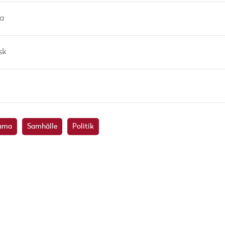
a
sk
ama
Samhälle
Politik