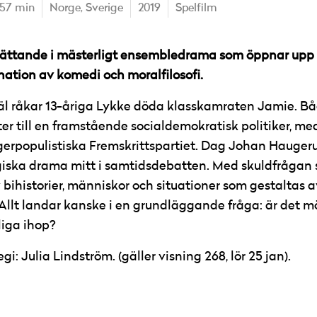
157 min
Norge,
Sverige
2019
Spelfilm
ättande i mästerligt ensembledrama som öppnar upp t
tion av komedi och moralfilosofi.
äl råkar 13-åriga Lykke döda klasskamraten Jamie. B
tter till en framstående socialdemokratisk politiker, 
ögerpopulistiska Fremskrittspartiet. Dag Johan Haugeru
ogiska drama mitt i samtidsdebatten. Med skuldfråga
 bihistorier, människor och situationer som gestaltas a
Allt landar kanske i en grundläggande fråga: är det mö
liga ihop?
regi: Julia Lindström. (gäller visning 268, lör 25 jan).