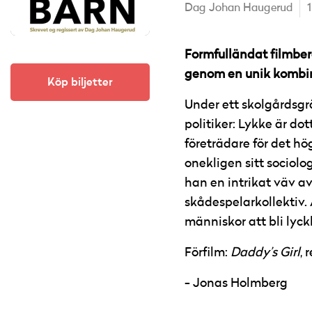
Dag Johan Haugerud
Formfulländat filmber
genom en unik kombina
Köp biljetter
Under ett skolgårdsgr
politiker: Lykke är do
företrädare för det h
onekligen sitt sociol
han en intrikat väv av
skådespelarkollektiv. 
människor att bli lyck
Förfilm:
Daddy’s Girl
, 
Jonas Holmberg