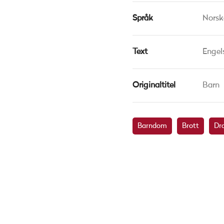
Språk
Norsk
Text
Engel
Originaltitel
Barn
Barndom
Brott
Dr