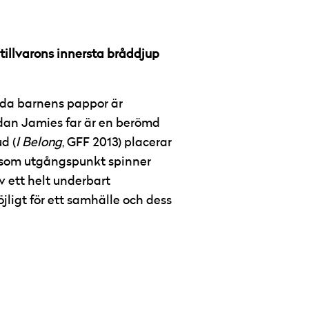
illvarons innersta bråddjup
åda barnens pappor är
medan Jamies far är en berömd
d (
I Belong
, GFF 2013) placerar
n som utgångspunkt spinner
v ett helt underbart
jligt för ett samhälle och dess