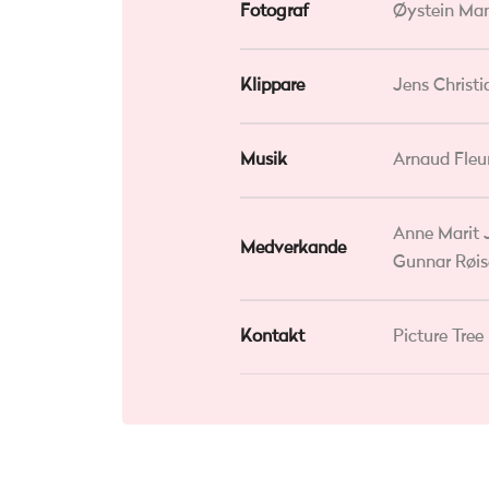
Fotograf
Øystein M
Klippare
Jens Christ
Musik
Arnaud Fleur
Anne Marit 
Medverkande
Gunnar Røise
Kontakt
Picture Tree 