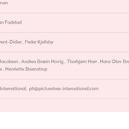
amen
ian Fodstad
ent-Didier , Peder Kjellsby
Jacobsen , Andrea Bræin Hovig , Thorbjørn Harr , Hans Olav Br
 , Henriette Steenstrup
International,
pti@picturetree-international.com