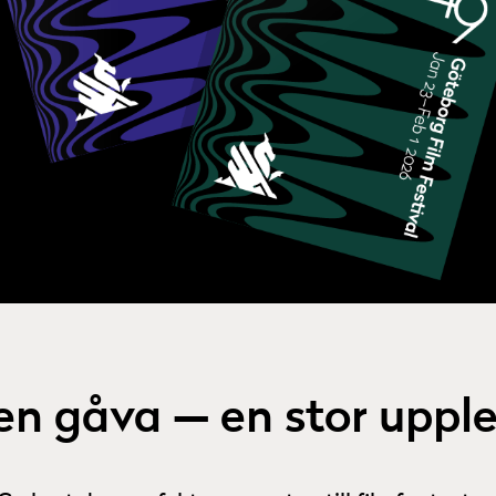
ten gåva — en stor upple