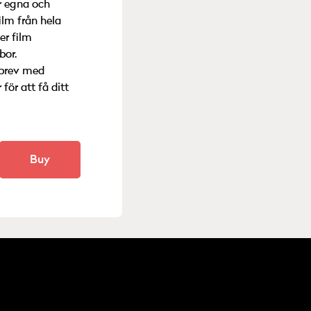
r egna och
ilm från hela
er film
bor.
m brev med
för att få ditt
Buy