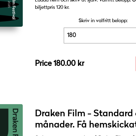
Ladda hem och skriv ut själv. Valfritt belopp. O
biljettpris 120 kr.
Skriv in valfritt belopp:
Mottagarens namn kommer stå på presentkortet.
Price 180.00 kr
Buy
Draken Film - Standard 
månader. Få hemskickat