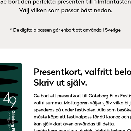
Ge bort den perfekta presenten till filmfantasten
Välj vilken som passar bäst nedan.
* De digitala passen går enbart att använda i Sverige.
Presentkort, valfritt bel
Skriv ut själv.
Ge bort ett presentkort till Göteborg Film Fest
valfri summa. Mottagaren väljer själv vilka bi
Mottagare
spenderas på under festivalen. Alla som besöke
måste köpa ett festivalpass för 60 kronor, och 
nge vilken e-post presentkortet ska skickas till. Du kan anting
kan självklart även användas till detta.
skicka det till din egen e-post eller direkt till mottagaren.