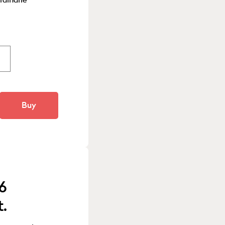
rdinarie
Buy
6
.