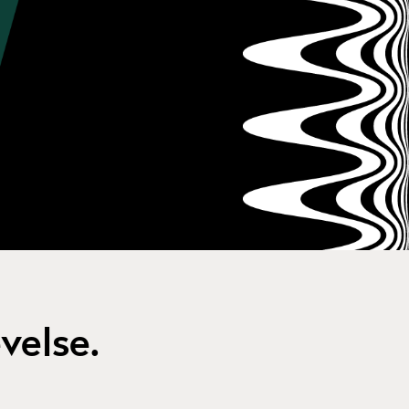
velse.