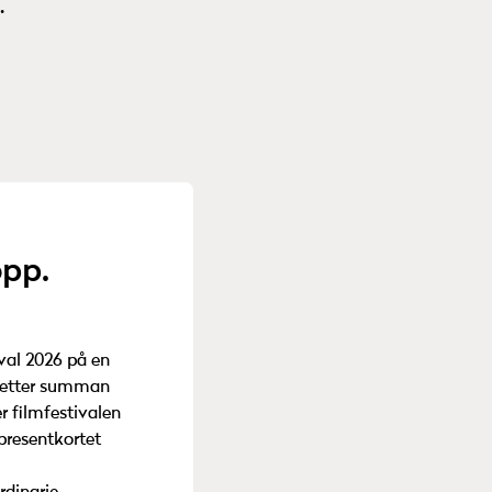
.
opp.
ival 2026 på en
ljetter summan
r filmfestivalen
presentkortet
en